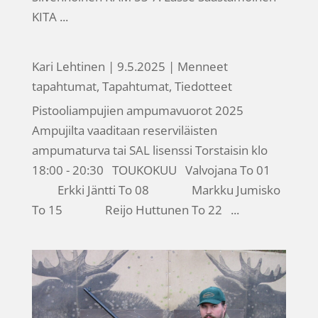
KITA ...
Kari Lehtinen
|
9.5.2025
|
Menneet
tapahtumat
,
Tapahtumat
,
Tiedotteet
Pistooliampujien ampumavuorot 2025
Ampujilta vaaditaan reserviläisten
ampumaturva tai SAL lisenssi Torstaisin klo
18:00 - 20:30 TOUKOKUU Valvojana To 01
Erkki Jäntti To 08 Markku Jumisko
To 15 Reijo Huttunen To 22 ...