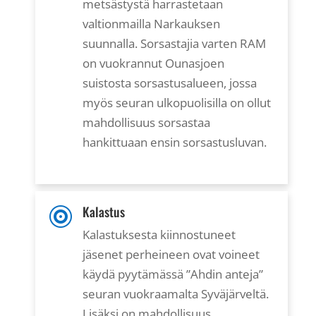
metsästystä harrastetaan
valtionmailla Narkauksen
suunnalla. Sorsastajia varten RAM
on vuokrannut Ounasjoen
suistosta sorsastusalueen, jossa
myös seuran ulkopuolisilla on ollut
mahdollisuus sorsastaa
hankittuaan ensin sorsastusluvan.
Kalastus

Kalastuksesta kiinnostuneet
jäsenet perheineen ovat voineet
käydä pyytämässä ”Ahdin anteja”
seuran vuokraamalta Syväjärveltä.
Lisäksi on mahdollisuus