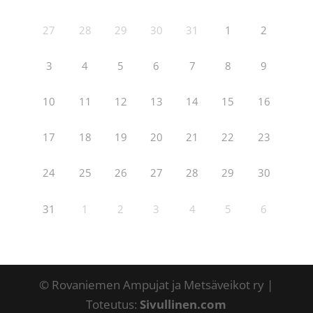
27
28
29
30
31
1
2
3
4
5
6
7
8
9
10
11
12
13
14
15
16
17
18
19
20
21
22
23
24
25
26
27
28
29
30
31
1
2
3
4
5
6
© Rovaniemen Ampujat ja Metsäveikot ry |
Toteutus:
Sivullinen.com