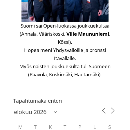
Suomi sai Open-luokassa joukkuekultaa
(Annala, Vääriskoski,
Ville Maununiemi
,
Kössi).
Hopea meni Yhdysvalloille ja pronssi
Itävallalle.
Myös naisten joukkuekulta tuli Suomeen
(Paavola, Koskimäki, Hautamäki).
Tapahtumakalenteri
M
T
K
T
P
L
S