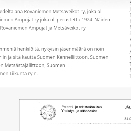
deltäjänä Rovaniemen Metsäveikot ry, joka oli
niemen Ampujat ry joka oli perustettu 1924. Näiden
n Rovaniemen Ampujat ja Metsäveikot ry
mmeniä henkilöitä, nykyisin jäsenmäärä on noin
riin ja sitä kautta Suomen Kennelliittoon, Suomen
men Metsästäjäliittoon, Suomen
en Liikunta ry:n.