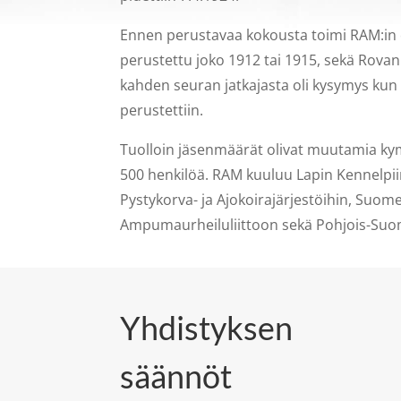
Ennen perustavaa kokousta toimi RAM:in e
perustettu joko 1912 tai 1915, sekä Rova
kahden seuran jatkajasta oli kysymys ku
perustettiin.
Tuolloin jäsenmäärät olivat muutamia ky
500 henkilöä. RAM kuuluu Lapin Kennelpii
Pystykorva- ja Ajokoirajärjestöihin, Suo
Ampumaurheiluliittoon sekä Pohjois-Suom
Yhdistyksen
säännöt