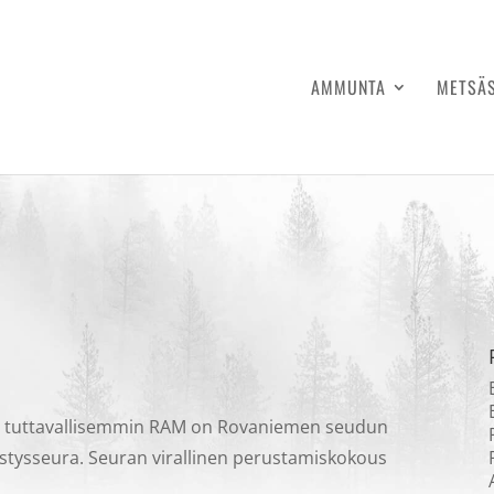
AMMUNTA
METSÄ
li tuttavallisemmin RAM on Rovaniemen seudun
ästysseura. Seuran virallinen perustamiskokous