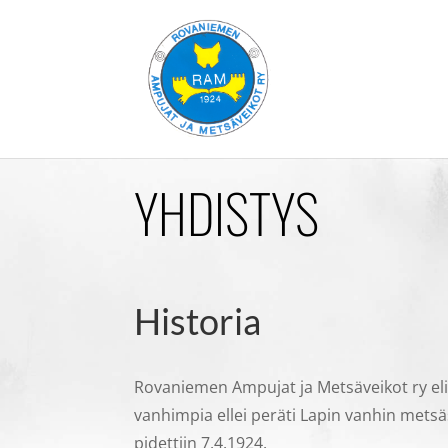
YHDISTYS
Historia
Rovaniemen Ampujat ja Metsäveikot ry e
vanhimpia ellei peräti Lapin vanhin mets
pidettiin 7.4.1924.