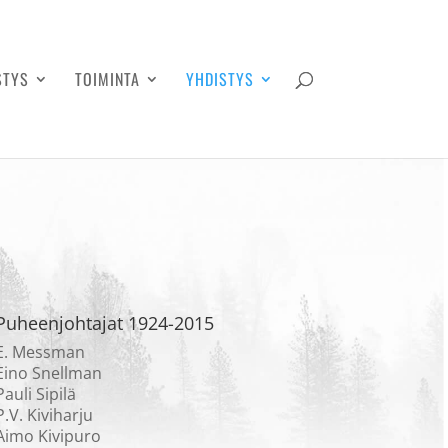
STYS
TOIMINTA
YHDISTYS
Puheenjohtajat 1924-2015
E. Messman
Eino Snellman
Pauli Sipilä
P.V. Kiviharju
Aimo Kivipuro