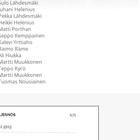
Sulo Lähdesmäki
Juhani Helenius
Pekka Lähdesmäki
Heikki Helenius
Matti Porthan
Seppo Kemppainen
Kalevi Yrttiaho
Raimo Räme
Ali Hiukka
Martti Muukkonen
Teppo Kyrö
Martti Muukkonen
Tuomas Nousiainen