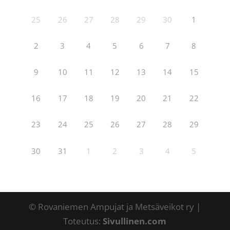
25
26
27
28
29
30
1
2
3
4
5
6
7
8
9
10
11
12
13
14
15
16
17
18
19
20
21
22
23
24
25
26
27
28
29
30
31
1
2
3
4
5
© Rovaniemen Ampujat ja Metsäveikot ry |
Toteutus:
Sivullinen.com