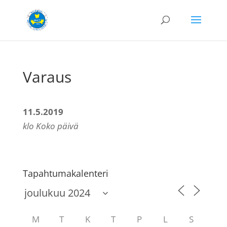
Varaus
11.5.2019
klo Koko päivä
Tapahtumakalenteri
M
T
K
T
P
L
S