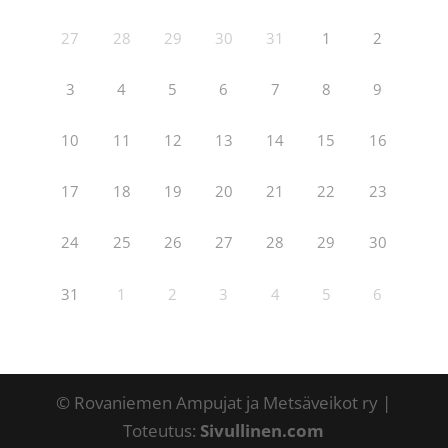
27
28
29
30
31
1
2
3
4
5
6
7
8
9
10
11
12
13
14
15
16
17
18
19
20
21
22
23
24
25
26
27
28
29
30
31
1
2
3
4
5
6
© Rovaniemen Ampujat ja Metsäveikot ry |
Toteutus:
Sivullinen.com