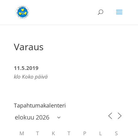
Varaus
11.5.2019
klo Koko päivä
Tapahtumakalenteri
M
T
K
T
P
L
S