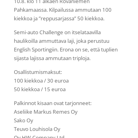
10.8. klo 11 alkaen Rovaniemen
Pahkamaassa. Kilpailussa ammutaan 100
kiekkoa ja ”reppusarjassa” 50 kiekkoa.
Semi-auto Challenge on itselataavilla
haulikoilla ammuttava laji, joka perustuu
English Sportingiin. Erona on se, että tuplien
sijasta lajissa ammutaan triploja.
Osallistumismaksut:
100 kiekkoa / 30 euroa
50 kiekkoa / 15 euroa
Palkinnot kisaan ovat tarjonneet:
Aseliike Markus Remes Oy
Sako Oy
Teuvo Louhisola Oy
Oy HW-Company Ltd