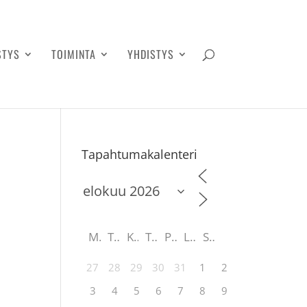
STYS
TOIMINTA
YHDISTYS
Tapahtumakalenteri
M
T
K
T
P
L
S
27
28
29
30
31
1
2
3
4
5
6
7
8
9