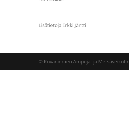
Lisätietoja Erkki Jäntti
© Rovaniemen Ampujat ja Metsäveikot r