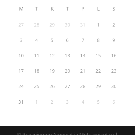
M
T
K
T
P
L
S
27
28
29
30
31
1
2
3
4
5
6
7
8
9
10
11
12
13
14
15
16
17
18
19
20
21
22
23
24
25
26
27
28
29
30
31
1
2
3
4
5
6
© Rovaniemen Ampujat ja Metsäveikot ry |