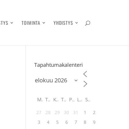
STYS
TOIMINTA
YHDISTYS
Tapahtumakalenteri
M
T
K
T
P
L
S
27
28
29
30
31
1
2
3
4
5
6
7
8
9