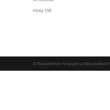
Hinta 10€
© Rovaniemen Ampujat ja Metsäveikot r