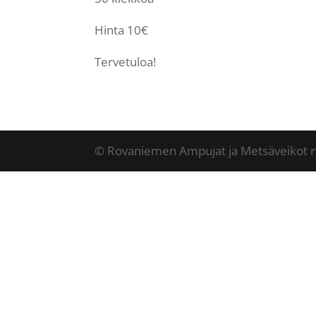
Hinta 10€
Tervetuloa!
© Rovaniemen Ampujat ja Metsäveikot r