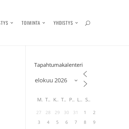
STYS
TOIMINTA
YHDISTYS
Tapahtumakalenteri
M
T
K
T
P
L
S
27
28
29
30
31
1
2
3
4
5
6
7
8
9