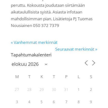
peruttu. Kokousta joudutaan siirtämään
aikataulullisista syistä. Asiasta infotaan
mahdollisimman pian. Lisätietoja PJ Tuomas
Nousiainen 050 372 7379
« Vanhemmat merkinnät
Seuraavat merkinnät »
Tapahtumakalenteri
M
T
K
T
P
L
S
27
28
29
30
31
1
2
3
4
5
6
7
8
9