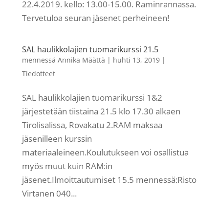
22.4.2019. kello: 13.00-15.00. Raminrannassa.
Tervetuloa seuran jäsenet perheineen!
SAL haulikkolajien tuomarikurssi 21.5
mennessä
Annika Määttä
|
huhti 13, 2019
|
Tiedotteet
SAL haulikkolajien tuomarikurssi 1&2
järjestetään tiistaina 21.5 klo 17.30 alkaen
Tirolisalissa, Rovakatu 2.RAM maksaa
jäsenilleen kurssin
materiaaleineen.Koulutukseen voi osallistua
myös muut kuin RAM:in
jäsenet.Ilmoittautumiset 15.5 mennessä:Risto
Virtanen 040...