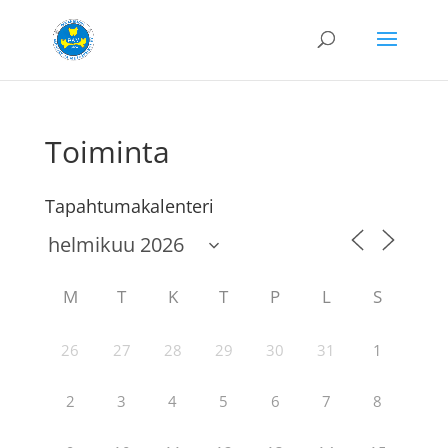
Toiminta
Tapahtumakalenteri
M
T
K
T
P
L
S
26
27
28
29
30
31
1
2
3
4
5
6
7
8