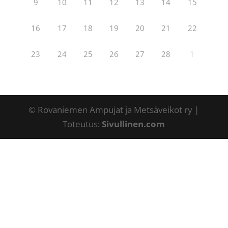
9
10
11
12
13
14
15
16
17
18
19
20
21
22
23
24
25
26
27
28
1
© Rovaniemen Ampujat ja Metsäveikot ry |
Toteutus:
Sivullinen.com