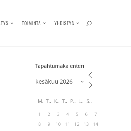
STYS
TOIMINTA
YHDISTYS
Tapahtumakalenteri
M
T
K
T
P
L
S
1
2
3
4
5
6
7
8
9
10
11
12
13
14