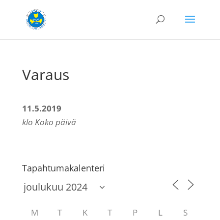
Varaus
11.5.2019
klo Koko päivä
Tapahtumakalenteri
M
T
K
T
P
L
S