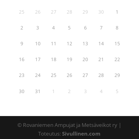
25
26
27
28
29
30
1
2
3
4
5
6
7
8
9
10
11
12
13
14
15
16
17
18
19
20
21
22
23
24
25
26
27
28
29
30
31
1
2
3
4
5
© Rovaniemen Ampujat ja Metsäveikot ry |
Toteutus:
Sivullinen.com