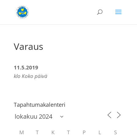
Varaus
11.5.2019
klo Koko päivä
Tapahtumakalenteri
M
T
K
T
P
L
S