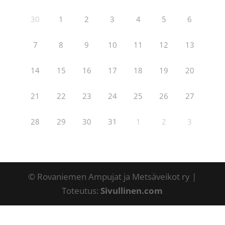
30
1
2
3
4
5
6
7
8
9
10
11
12
13
14
15
16
17
18
19
20
21
22
23
24
25
26
27
28
29
30
31
1
2
3
© Rovaniemen Ampujat ja Metsäveikot ry |
Toteutus:
Sivullinen.com