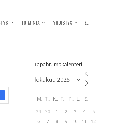
STYS
TOIMINTA
YHDISTYS
Tapahtumakalenteri
M
T
K
T
P
L
S
29
30
1
2
3
4
5
6
7
8
9
10
11
12