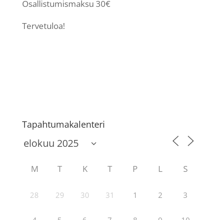
Osallistumismaksu 30€
Tervetuloa!
Tapahtumakalenteri
M
T
K
T
P
L
S
28
29
30
31
1
2
3
4
5
6
7
8
9
10