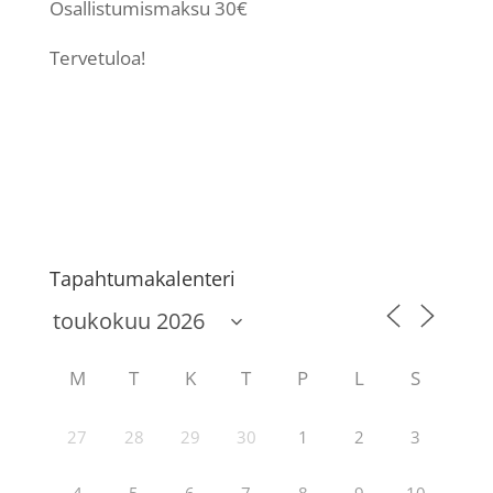
Osallistumismaksu 30€
Tervetuloa!
Tapahtumakalenteri
M
T
K
T
P
L
S
27
28
29
30
1
2
3
4
5
6
7
8
9
10