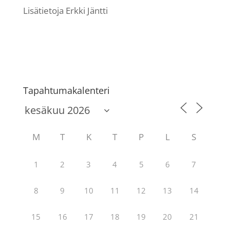
Lisätietoja Erkki Jäntti
Tapahtumakalenteri
M
T
K
T
P
L
S
1
2
3
4
5
6
7
8
9
10
11
12
13
14
15
16
17
18
19
20
21