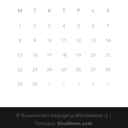
M
T
K
T
P
L
S
1
2
3
4
5
6
7
8
9
10
11
12
13
14
15
16
17
18
19
20
21
22
23
24
25
26
27
28
29
30
1
2
3
4
5
© Rovaniemen Ampujat ja Metsäveikot ry |
Toteutus:
Sivullinen.com