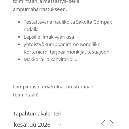
toimintaan ja metsästys- sekä
ampumaharrastukseen.
Testattavana haulikoita Sakolta Compak
radalla
Lapsille ilmakiväärikisa
yhteistyökumppanimme Koneliike
Korteniemi tarjoaa mönkijät testiajoon
Makkara- ja kahvitarjoilu
Lämpimästi tervetuloa tutustumaan
toimintaan!
Tapahtumakalenteri