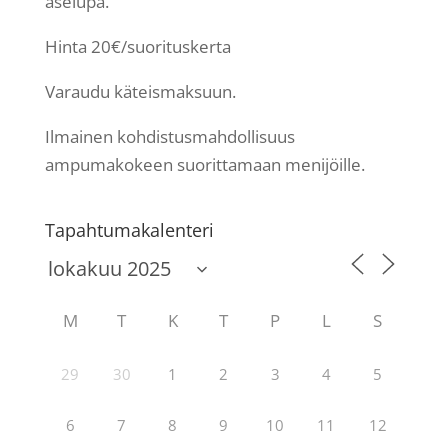
aselupa.
Hinta 20€/suorituskerta
Varaudu käteismaksuun.
Ilmainen kohdistusmahdollisuus
ampumakokeen suorittamaan menijöille.
Tapahtumakalenteri
M
T
K
T
P
L
S
29
30
1
2
3
4
5
6
7
8
9
10
11
12