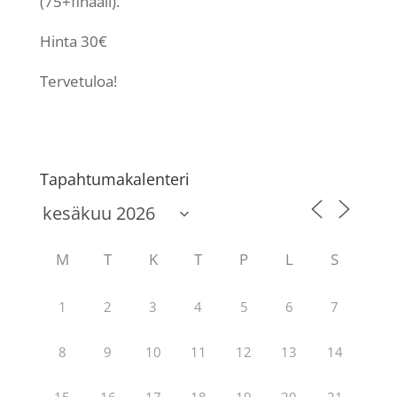
(75+finaali).
Hinta 30€
Tervetuloa!
Tapahtumakalenteri
M
T
K
T
P
L
S
1
2
3
4
5
6
7
8
9
10
11
12
13
14
15
16
17
18
19
20
21