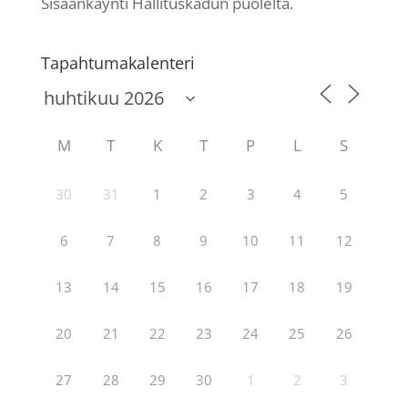
Sisäänkäynti Hallituskadun puolelta.
Tapahtumakalenteri
M
T
K
T
P
L
S
30
31
1
2
3
4
5
6
7
8
9
10
11
12
13
14
15
16
17
18
19
20
21
22
23
24
25
26
27
28
29
30
1
2
3