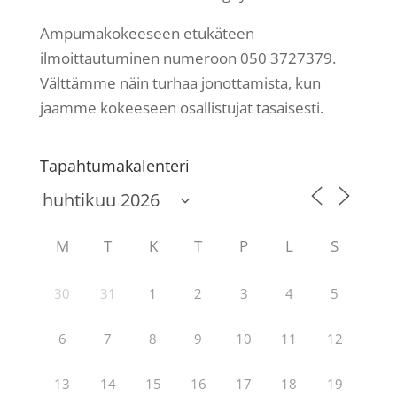
Ampumakokeeseen etukäteen
ilmoittautuminen numeroon 050 3727379.
Välttämme näin turhaa jonottamista, kun
jaamme kokeeseen osallistujat tasaisesti.
Tapahtumakalenteri
M
T
K
T
P
L
S
30
31
1
2
3
4
5
6
7
8
9
10
11
12
13
14
15
16
17
18
19