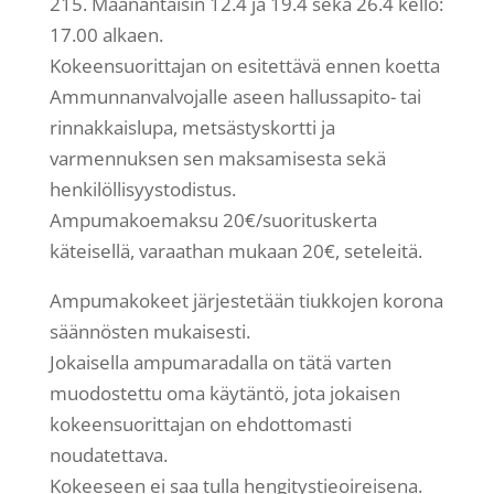
215. Maanantaisin 12.4 ja 19.4 sekä 26.4 kello:
17.00 alkaen.
Kokeensuorittajan on esitettävä ennen koetta
Ammunnanvalvojalle aseen hallussapito- tai
rinnakkaislupa, metsästyskortti ja
varmennuksen sen maksamisesta sekä
henkilöllisyystodistus.
Ampumakoemaksu 20€/suorituskerta
käteisellä, varaathan mukaan 20€, seteleitä.
Ampumakokeet järjestetään tiukkojen korona
säännösten mukaisesti.
Jokaisella ampumaradalla on tätä varten
muodostettu oma käytäntö, jota jokaisen
kokeensuorittajan on ehdottomasti
noudatettava.
Kokeeseen ei saa tulla hengitystieoireisena.