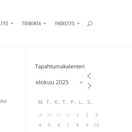
STYS
TOIMINTA
YHDISTYS
Tapahtumakalenteri
ikko
M
T
K
T
P
L
S
28
29
30
31
1
2
3
4
5
6
7
8
9
10