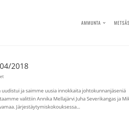
AMMUNTA
METSÄ
 04/2018
et
uudistui ja saimme uusia innokkaita johtokunnanjäseniä
ntaamme valittiin Annika Mellajärvi Juha Severikangas ja M
vamaa. Järjestäytymiskokouksessa...