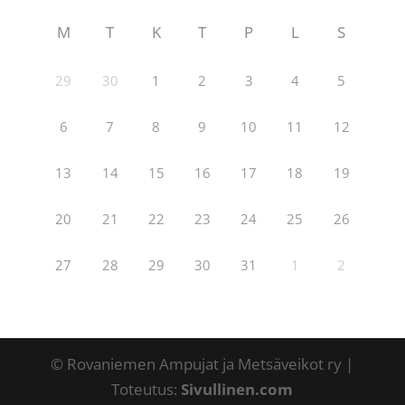
M
T
K
T
P
L
S
29
30
1
2
3
4
5
6
7
8
9
10
11
12
13
14
15
16
17
18
19
20
21
22
23
24
25
26
27
28
29
30
31
1
2
© Rovaniemen Ampujat ja Metsäveikot ry |
Toteutus:
Sivullinen.com