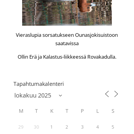
Vieraslupia sorsatukseen Ounasjokisuistoon
saatavissa
Ollin Erä ja Kalastus-liikkeessä Rovakadulla.
Tapahtumakalenteri
M
T
K
T
P
L
S
29
30
1
2
3
4
5