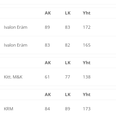
AK
LK
Yht
Ivalon Eräm
89
83
172
Ivalon Eräm
83
82
165
AK
LK
Yht
Kitt. M&K
61
77
138
AK
LK
Yht
KRM
84
89
173