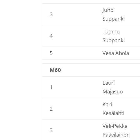
Juho
3
Suopanki
Tuomo
4
Suopanki
5
Vesa Ahola
M60
Lauri
1
Majasuo
Kari
2
Kesälahti
Veli-Pekka
3
Paavilainen