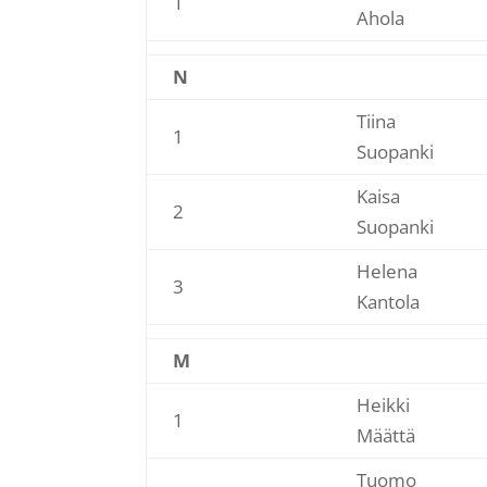
1
Ahola
N
Tiina
1
Suopanki
Kaisa
2
Suopanki
Helena
3
Kantola
M
Heikki
1
Määttä
Tuomo