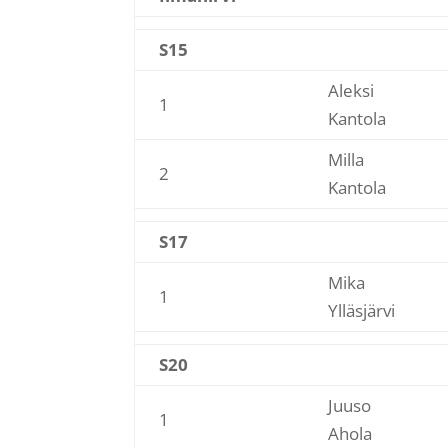
S15
Aleksi
1
Kantola
Milla
2
Kantola
S17
Mika
1
Ylläsjärvi
S20
Juuso
1
Ahola