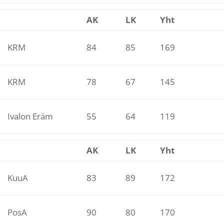
AK
LK
Yht
KRM
84
85
169
KRM
78
67
145
Ivalon Eräm
55
64
119
AK
LK
Yht
KuuA
83
89
172
PosA
90
80
170