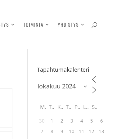
STYS
TOIMINTA
YHDISTYS
Tapahtumakalenteri
M
T
K
T
P
L
S
30
1
2
3
4
5
6
7
8
9
10
11
12
13