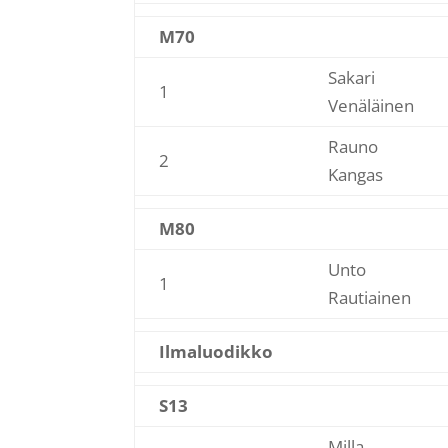
M70
Sakari
1
Venäläinen
Rauno
2
Kangas
M80
Unto
1
Rautiainen
Ilmaluodikko
S13
Milla