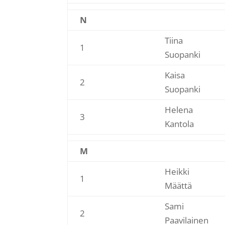
N
Tiina
1
Suopanki
Kaisa
2
Suopanki
Helena
3
Kantola
M
Heikki
1
Määttä
Sami
2
Paavilainen