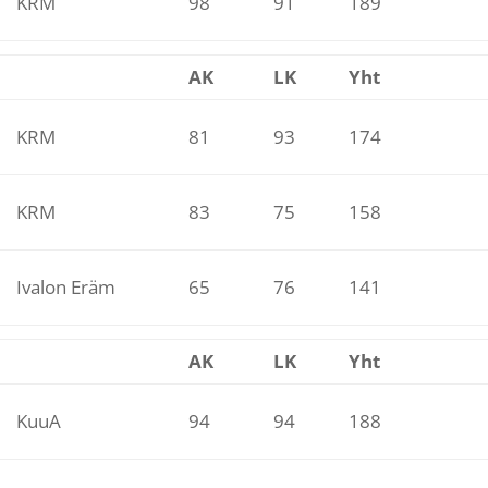
KRM
98
91
189
AK
LK
Yht
KRM
81
93
174
KRM
83
75
158
Ivalon Eräm
65
76
141
AK
LK
Yht
KuuA
94
94
188