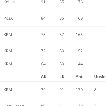
Koi-La
91
85
176
PosA
84
85
169
KRM
78
87
165
KRM
72
80
152
KRM
64
80
144
AK
LK
Yht
Uusin
KRM
79
91
170
8
Henk jäsen
89
81
170
7