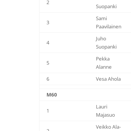
2
Suopanki
Sami
3
Paavilainen
Juho
4
Suopanki
Pekka
5
Alanne
6
Vesa Ahola
M60
Lauri
1
Majasuo
Veikko Ala-
2