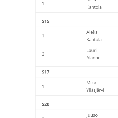
1
Kantola
S15
Aleksi
1
Kantola
Lauri
2
Alanne
S17
Mika
1
Ylläsjärvi
S20
Juuso