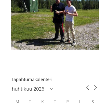
Tapahtumakalenteri
M
T
K
T
P
L
S