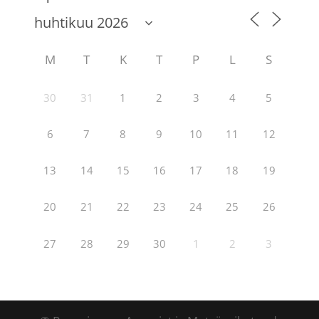
M
T
K
T
P
L
S
30
31
1
2
3
4
5
6
7
8
9
10
11
12
13
14
15
16
17
18
19
20
21
22
23
24
25
26
27
28
29
30
1
2
3