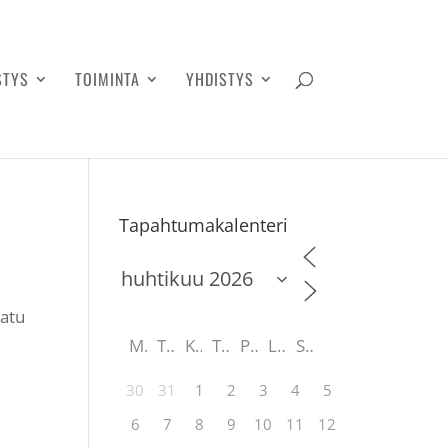
STYS
TOIMINTA
YHDISTYS
Tapahtumakalenteri
katu
M
T
K
T
P
L
S
30
31
1
2
3
4
5
6
7
8
9
10
11
12