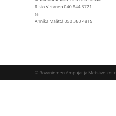
Risto Virtanen 040 844 5721
tai
Annika Määttä 050 360 4815
© Rovaniemen Ampujat ja Metsäveikot r