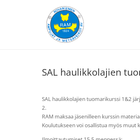
SAL haulikkolajien tuo
SAL haulikkolajien tuomarikurssi 1&2 järj
2.
RAM maksaa jäsenilleen kurssin materia
Koulutukseen voi osallistua myös muut k
Ilmoittautumiset 15.5 mennessä: