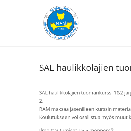
SAL haulikkolajien tuo
SAL haulikkolajien tuomarikurssi 1&2 järj
2.
RAM maksaa jäsenilleen kurssin materia
Koulutukseen voi osallistua myös muut k
Ilmoittautumiset 15.5 mennessä: