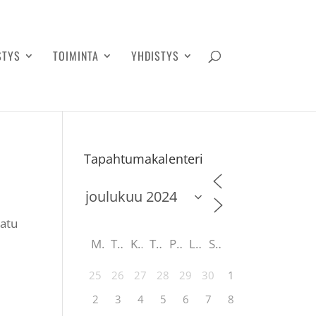
STYS
TOIMINTA
YHDISTYS
Tapahtumakalenteri
katu
M
T
K
T
P
L
S
25
26
27
28
29
30
1
2
3
4
5
6
7
8