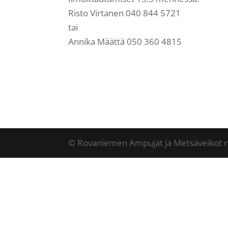
Risto Virtanen 040 844 5721
tai
Annika Määttä 050 360 4815
© Rovaniemen Ampujat ja Metsäveikot r