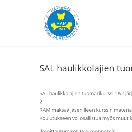
SAL haulikkolajien tuo
SAL haulikkolajien tuomarikurssi 1&2 järj
2.
RAM maksaa jäsenilleen kurssin materia
Koulutukseen voi osallistua myös muut k
Ilmoittautumiset 15.5 mennessä: