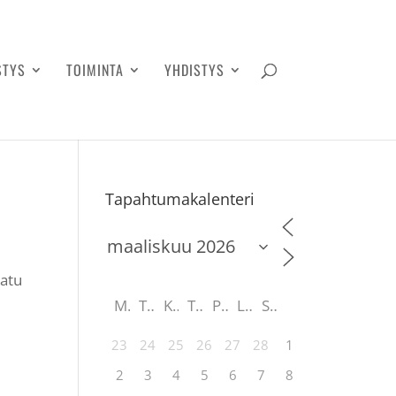
STYS
TOIMINTA
YHDISTYS
Tapahtumakalenteri
katu
M
T
K
T
P
L
S
23
24
25
26
27
28
1
2
3
4
5
6
7
8