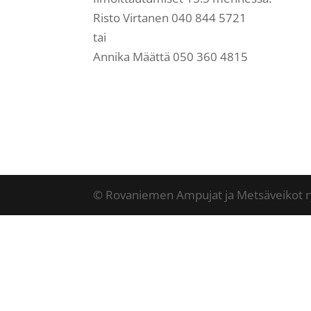
Risto Virtanen 040 844 5721
tai
Annika Määttä 050 360 4815
© Rovaniemen Ampujat ja Metsäveikot r