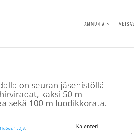
AMMUNTA
METSÄ
la on seuran jäsenistöllä
hirviradat, kaksi 50 m
ataa sekä 100 m luodikkorata.
Kalenteri
asääntöjä
.