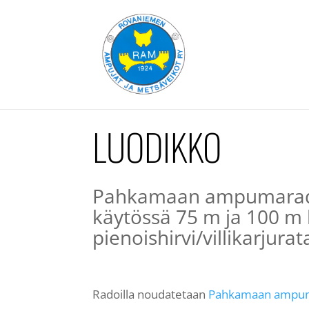
LUODIKKO
Pahkamaan ampumaradal
käytössä 75 m ja 100 m 
pienoishirvi/villikarjur
Radoilla noudatetaan
Pahkamaan ampum