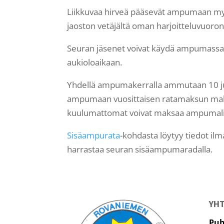
Liikkuvaa hirveä pääsevät ampumaan my
jaoston vetäjältä oman harjoitteluvuoron
Seuran jäsenet voivat käydä ampumassa k
aukioloaikaan.
Yhdellä ampumakerralla ammutaan 10 ju
ampumaan vuosittaisen ratamaksun mak
kuulumattomat voivat maksaa ampumalip
Sisäampurata
-kohdasta löytyy tiedot ilma
harrastaa seuran sisäampumaradalla.
YH
Puh