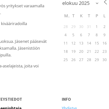
ös yritykset varaamalla
.
M
T
K
T
P
L
ivääriradoilla
28
29
30
31
1
2
4
5
6
7
8
9
oksua. Jäsenet pääsevät
11
12
13
14
15
16
samalla. Jäsenistöön
18
19
20
21
22
23
uilla.
25
26
27
28
29
30
-aselajeista, joita voi
TEYSTIEDOT
INFO
eenjohtaja
Yhdistys