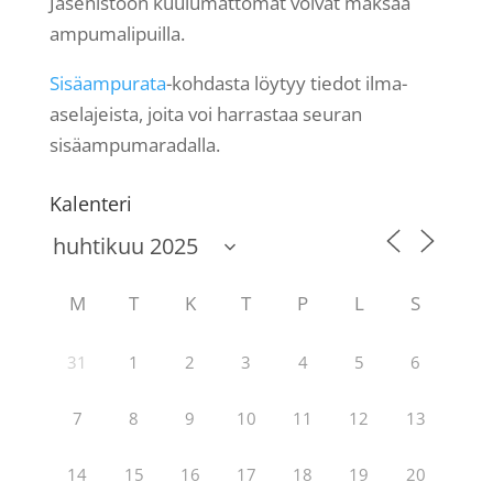
Jäsenistöön kuulumattomat voivat maksaa
ampumalipuilla.
Sisäampurata
-kohdasta löytyy tiedot ilma-
aselajeista, joita voi harrastaa seuran
sisäampumaradalla.
Kalenteri
M
T
K
T
P
L
S
31
1
2
3
4
5
6
7
8
9
10
11
12
13
14
15
16
17
18
19
20