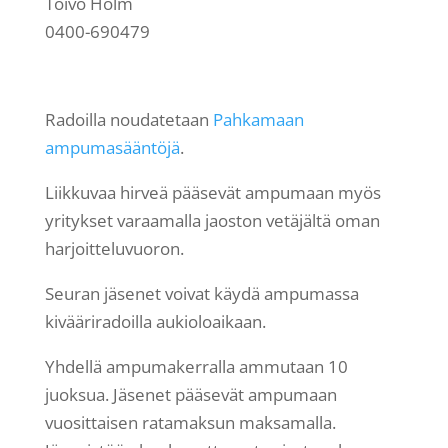
Toivo Holm
0400-690479
Radoilla noudatetaan
Pahkamaan
ampumasääntöjä
.
Liikkuvaa hirveä pääsevät ampumaan myös
yritykset varaamalla jaoston vetäjältä oman
harjoitteluvuoron.
Seuran jäsenet voivat käydä ampumassa
kivääriradoilla aukioloaikaan.
Yhdellä ampumakerralla ammutaan 10
juoksua. Jäsenet pääsevät ampumaan
vuosittaisen ratamaksun maksamalla.