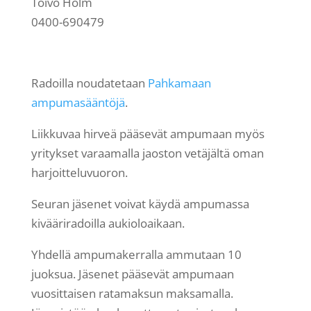
Toivo Holm
0400-690479
Radoilla noudatetaan
Pahkamaan
ampumasääntöjä
.
Liikkuvaa hirveä pääsevät ampumaan myös
yritykset varaamalla jaoston vetäjältä oman
harjoitteluvuoron.
Seuran jäsenet voivat käydä ampumassa
kivääriradoilla aukioloaikaan.
Yhdellä ampumakerralla ammutaan 10
juoksua. Jäsenet pääsevät ampumaan
vuosittaisen ratamaksun maksamalla.