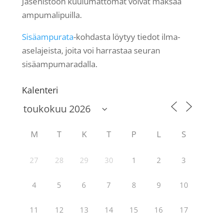
Jäsenistöön kuulumattomat voivat maksaa
ampumalipuilla.
Sisäampurata
-kohdasta löytyy tiedot ilma-
aselajeista, joita voi harrastaa seuran
sisäampumaradalla.
Kalenteri
M
T
K
T
P
L
S
27
28
29
30
1
2
3
4
5
6
7
8
9
10
11
12
13
14
15
16
17