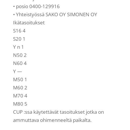
• posio 0400-129916
• Yhteistyössä SAKO OY SIMONEN OY
Ikätasoitukset
S16 4
S20 1
Y n 1
N50 2
N60 4
Y —
M50 1
M60 2
M70 4
M80 5
CUP :ssa käytettävät tasoitukset jotka on
ammuttava ohimenneeltä paikalta.