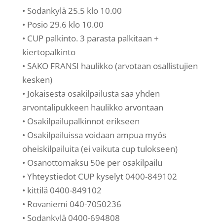
• Sodankylä 25.5 klo 10.00
• Posio 29.6 klo 10.00
• CUP palkinto. 3 parasta palkitaan +
kiertopalkinto
• SAKO FRANSI haulikko (arvotaan osallistujien
kesken)
• Jokaisesta osakilpailusta saa yhden
arvontalipukkeen haulikko arvontaan
• Osakilpailupalkinnot erikseen
• Osakilpailuissa voidaan ampua myös
oheiskilpailuita (ei vaikuta cup tulokseen)
• Osanottomaksu 50e per osakilpailu
• Yhteystiedot CUP kyselyt 0400-849102
• kittilä 0400-849102
• Rovaniemi 040-7050236
• Sodankylä 0400-694808