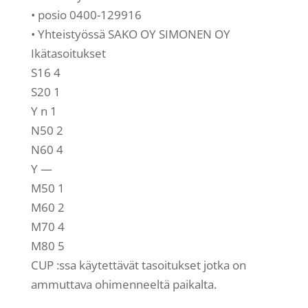
• posio 0400-129916
• Yhteistyössä SAKO OY SIMONEN OY
Ikätasoitukset
S16 4
S20 1
Y n 1
N50 2
N60 4
Y —
M50 1
M60 2
M70 4
M80 5
CUP :ssa käytettävät tasoitukset jotka on
ammuttava ohimenneeltä paikalta.