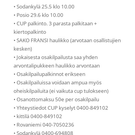
• Sodankylä 25.5 klo 10.00
• Posio 29.6 klo 10.00
• CUP palkinto. 3 parasta palkitaan +
kiertopalkinto
• SAKO FRANSI haulikko (arvotaan osallistujien
kesken)
• Jokaisesta osakilpailusta saa yhden
arvontalipukkeen haulikko arvontaan
• Osakilpailupalkinnot erikseen
• Osakilpailuissa voidaan ampua myös
oheiskilpailuita (ei vaikuta cup tulokseen)
• Osanottomaksu 50e per osakilpailu
• Yhteystiedot CUP kyselyt 0400-849102
• kittilä 0400-849102
• Rovaniemi 040-7050236
• Sodankylä 0400-694808