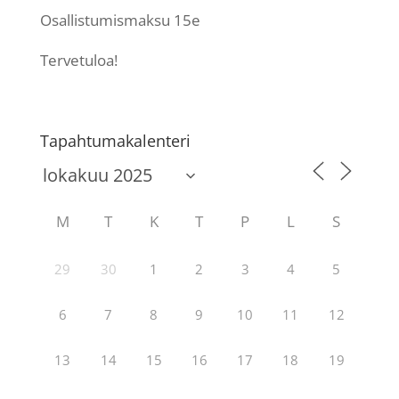
Osallistumismaksu 15e
Tervetuloa!
Tapahtumakalenteri
M
T
K
T
P
L
S
29
30
1
2
3
4
5
6
7
8
9
10
11
12
13
14
15
16
17
18
19