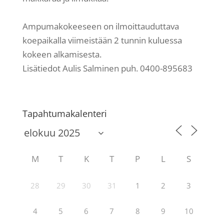
Ampumakokeeseen on ilmoittauduttava
koepaikalla viimeistään 2 tunnin kuluessa
kokeen alkamisesta.
Lisätiedot Aulis Salminen puh. 0400-895683
Tapahtumakalenteri
M
T
K
T
P
L
S
28
29
30
31
1
2
3
4
5
6
7
8
9
10