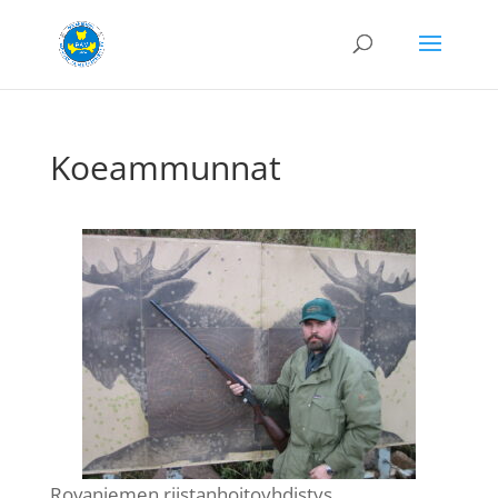
Koeammunnat
Rovaniemen riistanhoitoyhdistys