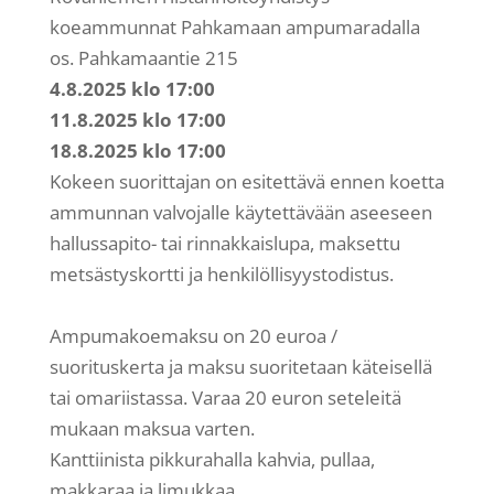
koeammunnat Pahkamaan ampumaradalla
os. Pahkamaantie 215
4.8.2025 klo 17:00
11.8.2025 klo 17:00
18.8.2025 klo 17:00
Kokeen suorittajan on esitettävä ennen koetta
ammunnan valvojalle käytettävään aseeseen
hallussapito- tai rinnakkaislupa, maksettu
metsästyskortti ja henkilöllisyystodistus.
Ampumakoemaksu on 20 euroa /
suorituskerta ja maksu suoritetaan käteisellä
tai omariistassa. Varaa 20 euron seteleitä
mukaan maksua varten.
Kanttiinista pikkurahalla kahvia, pullaa,
makkaraa ja limukkaa.