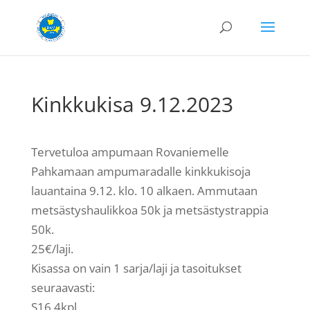
Kinkkukisa 9.12.2023
Tervetuloa ampumaan Rovaniemelle
Pahkamaan ampumaradalle kinkkukisoja
lauantaina 9.12. klo. 10 alkaen. Ammutaan
metsästyshaulikkoa 50k ja metsästystrappia
50k.
25€/laji.
Kisassa on vain 1 sarja/laji ja tasoitukset
seuraavasti:
S16 4kpl