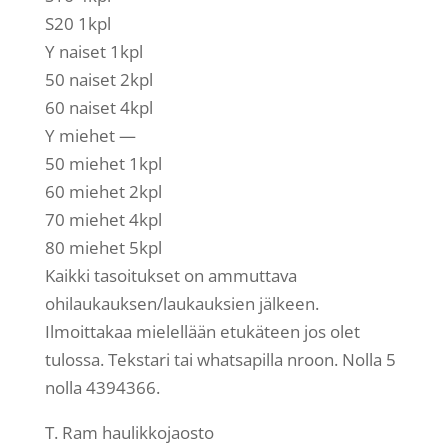
S20 1kpl
Y naiset 1kpl
50 naiset 2kpl
60 naiset 4kpl
Y miehet —
50 miehet 1kpl
60 miehet 2kpl
70 miehet 4kpl
80 miehet 5kpl
Kaikki tasoitukset on ammuttava
ohilaukauksen/laukauksien jälkeen.
Ilmoittakaa mielellään etukäteen jos olet
tulossa. Tekstari tai whatsapilla nroon. Nolla 5
nolla 4394366.
T. Ram haulikkojaosto