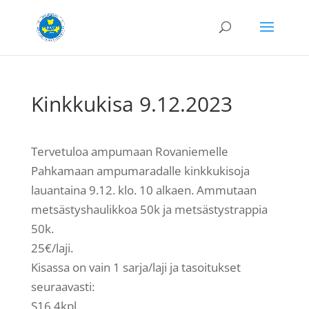
Kinkkukisa 9.12.2023
Tervetuloa ampumaan Rovaniemelle
Pahkamaan ampumaradalle kinkkukisoja
lauantaina 9.12. klo. 10 alkaen. Ammutaan
metsästyshaulikkoa 50k ja metsästystrappia
50k.
25€/laji.
Kisassa on vain 1 sarja/laji ja tasoitukset
seuraavasti:
S16 4kpl