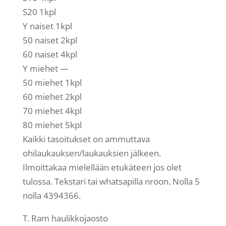
S20 1kpl
Y naiset 1kpl
50 naiset 2kpl
60 naiset 4kpl
Y miehet —
50 miehet 1kpl
60 miehet 2kpl
70 miehet 4kpl
80 miehet 5kpl
Kaikki tasoitukset on ammuttava
ohilaukauksen/laukauksien jälkeen.
Ilmoittakaa mielellään etukäteen jos olet
tulossa. Tekstari tai whatsapilla nroon. Nolla 5
nolla 4394366.
T. Ram haulikkojaosto