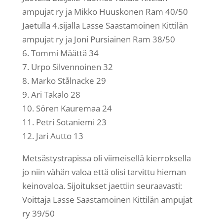
ampujat ry ja Mikko Huuskonen Ram 40/50
Jaetulla 4.sijalla Lasse Saastamoinen Kittilän
ampujat ry ja Joni Pursiainen Ram 38/50
6. Tommi Määttä 34
7. Urpo Silvennoinen 32
8. Marko Stålnacke 29
9. Ari Takalo 28
10. Sören Kauremaa 24
11. Petri Sotaniemi 23
12. Jari Autto 13
Metsästystrapissa oli viimeisellä kierroksella
jo niin vähän valoa että olisi tarvittu hieman
keinovaloa. Sijoitukset jaettiin seuraavasti:
Voittaja Lasse Saastamoinen Kittilän ampujat
ry 39/50