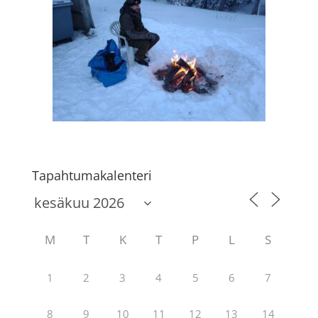
Tapahtumakalenteri
M
T
K
T
P
L
S
1
2
3
4
5
6
7
8
9
10
11
12
13
14