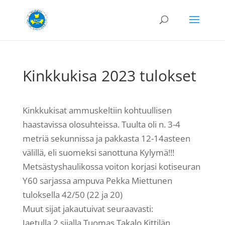
Kinkkukisa 2023 tulokset
Kinkkukisat ammuskeltiin kohtuullisen
haastavissa olosuhteissa. Tuulta oli n. 3-4
metriä sekunnissa ja pakkasta 12-14asteen
välillä, eli suomeksi sanottuna Kylymä!!!
Metsästyshaulikossa voiton korjasi kotiseuran
Y60 sarjassa ampuva Pekka Miettunen
tuloksella 42/50 (22 ja 20)
Muut sijat jakautuivat seuraavasti:
Jaetulla 2.sijalla Tuomas Takalo Kittilän