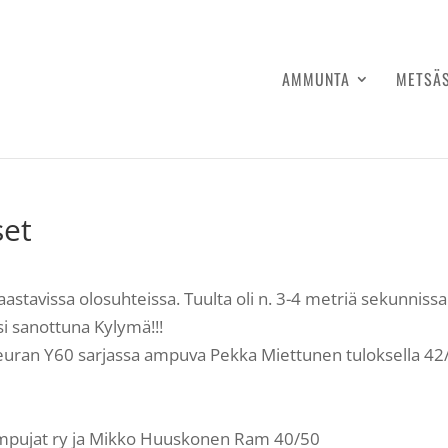
AMMUNTA
METSÄ
set
stavissa olosuhteissa. Tuulta oli n. 3-4 metriä sekunnissa
si sanottuna Kylymä!!!
seuran Y60 sarjassa ampuva Pekka Miettunen tuloksella 42
n ampujat ry ja Mikko Huuskonen Ram 40/50