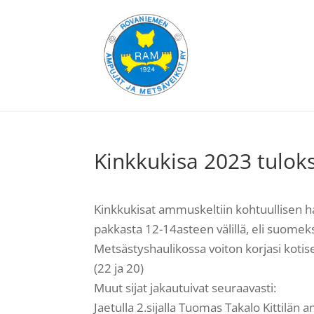
Kinkkukisa 2023 tulok
Kinkkukisat ammuskeltiin kohtuullisen haa
pakkasta 12-14asteen välillä, eli suomek
Metsästyshaulikossa voiton korjasi koti
(22 ja 20)
Muut sijat jakautuivat seuraavasti:
Jaetulla 2.sijalla Tuomas Takalo Kittilä