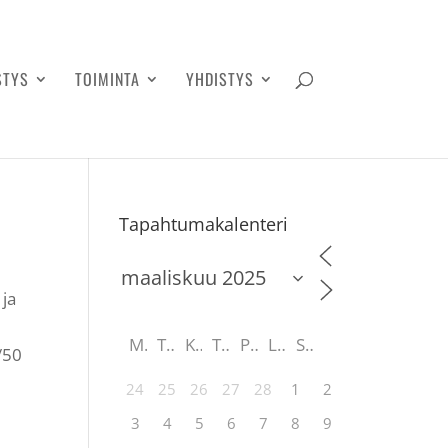
STYS
TOIMINTA
YHDISTYS
Tapahtumakalenteri
 ja
M
T
K
T
P
L
S
/50
24
25
26
27
28
1
2
3
4
5
6
7
8
9