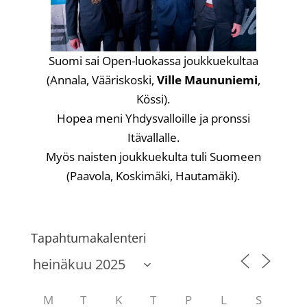
Suomi sai Open-luokassa joukkuekultaa
(Annala, Vääriskoski,
Ville Maununiemi
,
Kössi).
Hopea meni Yhdysvalloille ja pronssi
Itävallalle.
Myös naisten joukkuekulta tuli Suomeen
(Paavola, Koskimäki, Hautamäki).
Tapahtumakalenteri
M
T
K
T
P
L
S