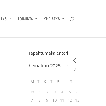
STYS
TOIMINTA
YHDISTYS
Tapahtumakalenteri
M
T
K
T
P
L
S
30
1
2
3
4
5
6
7
8
9
10
11
12
13