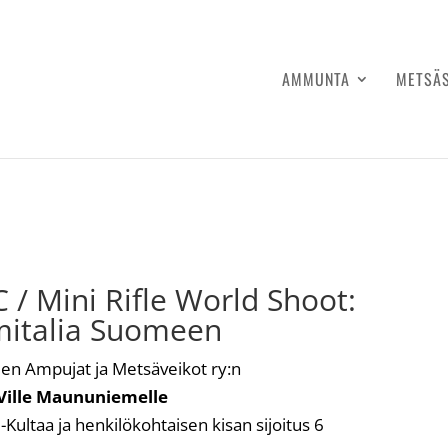
AMMUNTA
METSÄ
 / Mini Rifle World Shoot:
mitalia Suomeen
n Ampujat ja Metsäveikot ry:n
Ville Maununiemelle
Kultaa ja henkilökohtaisen kisan sijoitus 6