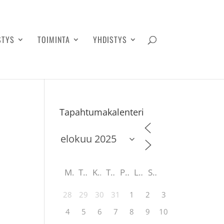
STYS
TOIMINTA
YHDISTYS
Tapahtumakalenteri
M
T
K
T
P
L
S
28
29
30
31
1
2
3
4
5
6
7
8
9
10