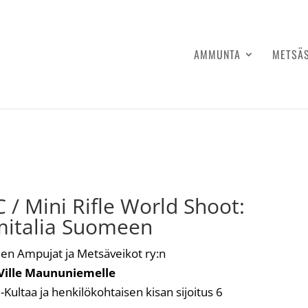
AMMUNTA
METSÄ
 / Mini Rifle World Shoot:
mitalia Suomeen
n Ampujat ja Metsäveikot ry:n
Ville Maununiemelle
Kultaa ja henkilökohtaisen kisan sijoitus 6