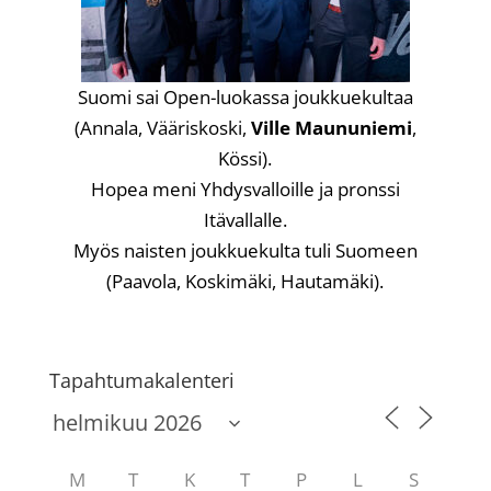
Suomi sai Open-luokassa joukkuekultaa
(Annala, Vääriskoski,
Ville Maununiemi
,
Kössi).
Hopea meni Yhdysvalloille ja pronssi
Itävallalle.
Myös naisten joukkuekulta tuli Suomeen
(Paavola, Koskimäki, Hautamäki).
Tapahtumakalenteri
M
T
K
T
P
L
S