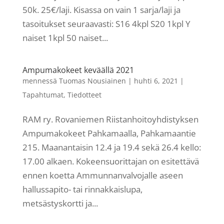
50k. 25€/laji. Kisassa on vain 1 sarja/laji ja
tasoitukset seuraavasti: S16 4kpl S20 1kpl Y
naiset 1kpl 50 naiset...
Ampumakokeet keväällä 2021
mennessä
Tuomas Nousiainen
|
huhti 6, 2021
|
Tapahtumat
,
Tiedotteet
RAM ry. Rovaniemen Riistanhoitoyhdistyksen
Ampumakokeet Pahkamaalla, Pahkamaantie
215. Maanantaisin 12.4 ja 19.4 sekä 26.4 kello:
17.00 alkaen. Kokeensuorittajan on esitettävä
ennen koetta Ammunnanvalvojalle aseen
hallussapito- tai rinnakkaislupa,
metsästyskortti ja...