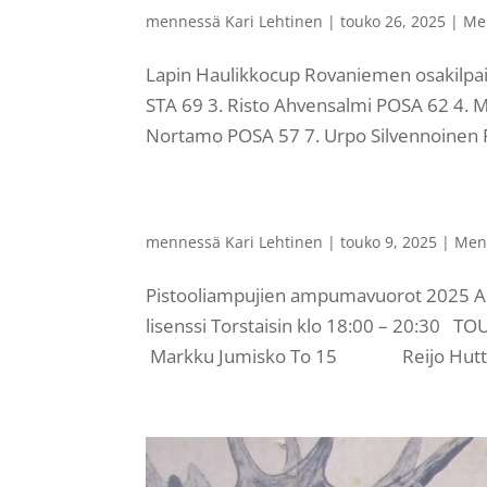
mennessä
Kari Lehtinen
|
touko 26, 2025
|
Me
Lapin Haulikkocup Rovaniemen osakilpai
STA 69 3. Risto Ahvensalmi POSA 62 4. 
Nortamo POSA 57 7. Urpo Silvennoinen R
mennessä
Kari Lehtinen
|
touko 9, 2025
|
Men
Pistooliampujien ampumavuorot 2025 Amp
lisenssi Torstaisin klo 18:00 – 20
Markku Jumisko To 15 Reijo Huttun