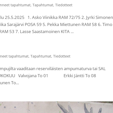
nneet tapahtumat
,
Tapahtumat
,
Tiedotteet
lu 25.5.2025 1. Asko Viinikka RAM 72/75 2. Jyrki Simone
Mika Sarajärvi POSA 59 5. Pekka Miettunen RAM 58 6. Timo
AM 53 7. Lasse Saastamoinen KITA ...
neet tapahtumat
,
Tapahtumat
,
Tiedotteet
ujilta vaaditaan reserviläisten ampumaturva tai SAL
:30 TOUKOKUU Valvojana To 01 Erkki Jäntti To 08
en To...