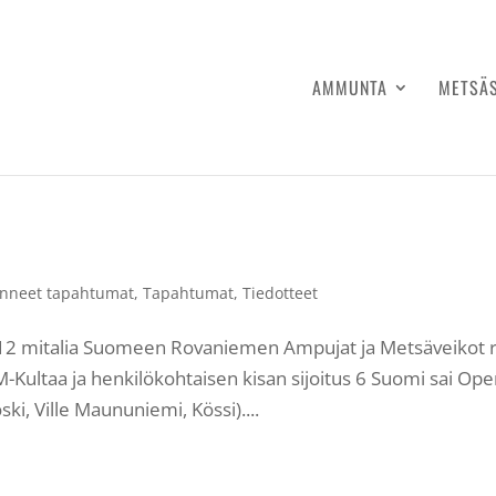
AMMUNTA
METSÄ
nneet tapahtumat
,
Tapahtumat
,
Tiedotteet
: 12 mitalia Suomeen Rovaniemen Ampujat ja Metsäveikot 
Kultaa ja henkilökohtaisen kisan sijoitus 6 Suomi sai Ope
ki, Ville Maununiemi, Kössi)....