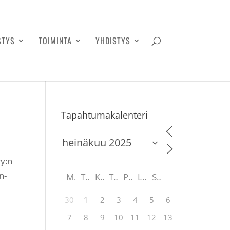
STYS
TOIMINTA
YHDISTYS
Tapahtumakalenteri
ry:n
n-
M
T
K
T
P
L
S
30
1
2
3
4
5
6
7
8
9
10
11
12
13