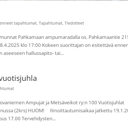
enneet tapahtumat
,
Tapahtumat
,
Tiedotteet
ammunnat Pahkamaan ampumaradalla os. Pahkamaantie 21
28.4.2025 klo 17:00 Kokeen suorittajan on esitettävä enne
aseeseen hallussapito- tai...
vuotisjuhla
ahtumat
vaniemen Ampujat ja Metsäveikot ry:n 100 Vuotisjuhlat
Kirnussa (2krs) HUOM! Ilmoittautumisaikaa jatkettu 19.1.
us 17.00 Tervehdysten...